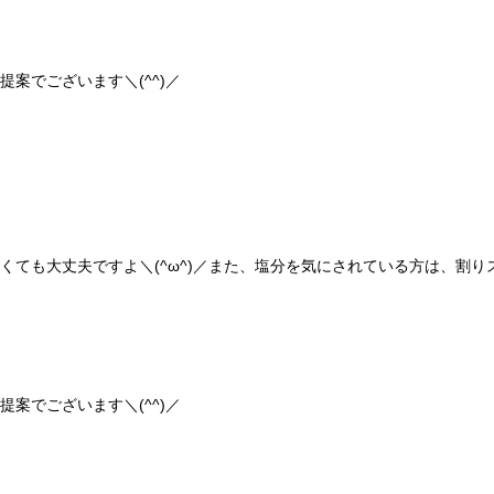
案でございます＼(^^)／
くても大丈夫ですよ＼(^ω^)／また、塩分を気にされている方は、割
案でございます＼(^^)／