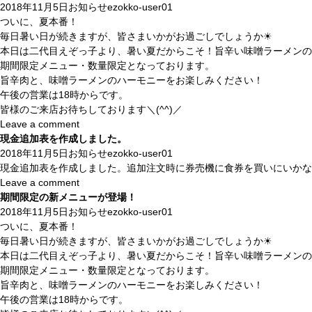
2018年11月5日
お知らせ
ezokko-user01
ついに、夏本番！
毎日暑い日が続きますが、皆さまいかがお過ごしでしょうか☀︎
本日は二代目えぞっ子より、暑い夏だからこそ！旨辛い味噌ラーメンの提
期間限定メニュー・数量限定となっております。
旨辛肉と、味噌ラーメンのハーモニーをお楽しみください！
午後の営業は18時からです。
皆様のご来店お待ちしております＼(^^)／
Leave a comment
現金追加表を作成しました。
2018年11月5日
お知らせ
ezokko-user01
現金追加表を作成しました。追加注文時に券売機に食券を買いにいかな
Leave a comment
期間限定の新メニューが登場！
2018年11月5日
お知らせ
ezokko-user01
ついに、夏本番！
毎日暑い日が続きますが、皆さまいかがお過ごしでしょうか☀︎
本日は二代目えぞっ子より、暑い夏だからこそ！旨辛い味噌ラーメンの提
期間限定メニュー・数量限定となっております。
旨辛肉と、味噌ラーメンのハーモニーをお楽しみください！
午後の営業は18時からです。